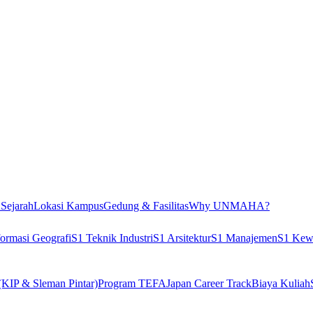
A
Sejarah
Lokasi Kampus
Gedung & Fasilitas
Why UNMAHA?
formasi Geografi
S1 Teknik Industri
S1 Arsitektur
S1 Manajemen
S1 Kew
(KIP & Sleman Pintar)
Program TEFA
Japan Career Track
Biaya Kuliah