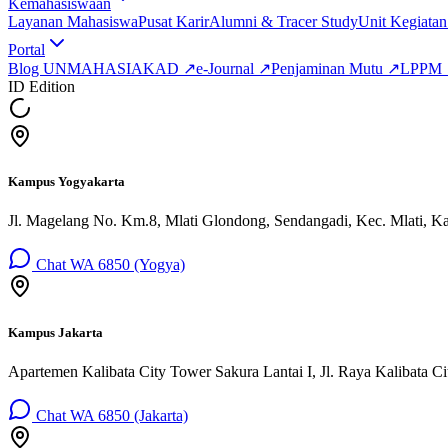
Kemahasiswaan
Layanan Mahasiswa
Pusat Karir
Alumni & Tracer Study
Unit Kegiata
Portal
Blog UNMAHA
SIAKAD
↗
e-Journal
↗
Penjaminan Mutu
↗
LPPM
ID Edition
Kampus Yogyakarta
Jl. Magelang No. Km.8, Mlati Glondong, Sendangadi, Kec. Mlati, K
Chat WA 6850 (Yogya)
Kampus Jakarta
Apartemen Kalibata City Tower Sakura Lantai I, Jl. Raya Kalibata Cit
Chat WA 6850 (Jakarta)