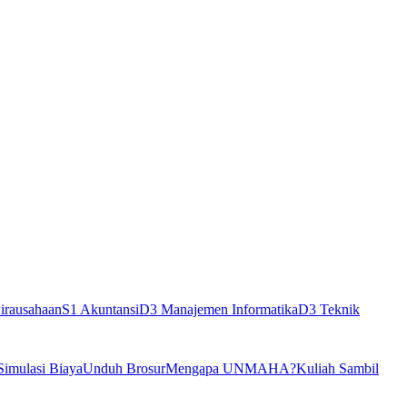
irausahaan
S1 Akuntansi
D3 Manajemen Informatika
D3 Teknik
Simulasi Biaya
Unduh Brosur
Mengapa UNMAHA?
Kuliah Sambil