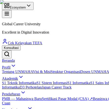
Ecosystem
Global Career University
Excellent in Digital Innovation
Cek Kelayakan TEFA
Konsultasi
Beranda
Profil
Tentang UNMAHA
Visi & Misi
Struktur Organisasi
Dosen UNMAH
Akademik
S1 Teknik Informatika
S1 Sistem Informasi
S1 Informatika
S1 Sains In
Informatika
D3 Perhotelan
Japan Career Track
Pendaftaran
PMB — Mahasiswa Baru
Sertifikasi Pasar Modal (CSA)
↗
Beasiswa 
Cuan