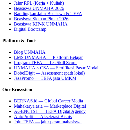
Jalur RPL (Kerja + Kuliah)
Beasiswa UNMAHA 2026
Bandingkan Jalur Beasiswa & TEFA
Beasiswa Sleman Pintar 2026
Beasiswa KIP-K UNMAHA
Digital Bootcamp
Platform & Tools
Blog UNMAHA
LMS UNMAHA — Platform Belajar
Program TEFA — Tes Skill Scout
UNMAHA × CSA — Sertifikasi Pasar Modal
DobelDigit — Assessment (path lokal)
JasaPromo — TEFA jasa UMKM
Our Ecosystem
BERNAS.id — Global Career Media
Mahakarya.asia — Marketplace Digital
AGENC1ST — TEFA Digital Agency
AutoProfit — Akselerasi Bisnis
Join TEFA — jalur peran mahasiswa