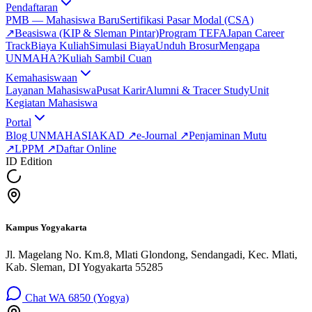
Pendaftaran
PMB — Mahasiswa Baru
Sertifikasi Pasar Modal (CSA)
↗
Beasiswa (KIP & Sleman Pintar)
Program TEFA
Japan Career
Track
Biaya Kuliah
Simulasi Biaya
Unduh Brosur
Mengapa
UNMAHA?
Kuliah Sambil Cuan
Kemahasiswaan
Layanan Mahasiswa
Pusat Karir
Alumni & Tracer Study
Unit
Kegiatan Mahasiswa
Portal
Blog UNMAHA
SIAKAD
↗
e-Journal
↗
Penjaminan Mutu
↗
LPPM
↗
Daftar Online
ID Edition
Kampus Yogyakarta
Jl. Magelang No. Km.8, Mlati Glondong, Sendangadi, Kec. Mlati,
Kab. Sleman, DI Yogyakarta 55285
Chat WA 6850 (Yogya)