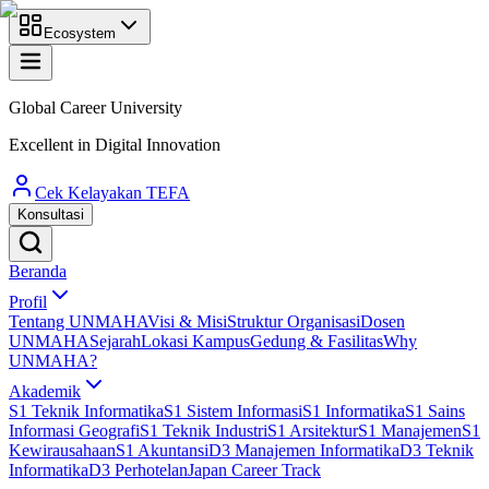
Ecosystem
Global Career University
Excellent in Digital Innovation
Cek Kelayakan TEFA
Konsultasi
Beranda
Profil
Tentang UNMAHA
Visi & Misi
Struktur Organisasi
Dosen
UNMAHA
Sejarah
Lokasi Kampus
Gedung & Fasilitas
Why
UNMAHA?
Akademik
S1 Teknik Informatika
S1 Sistem Informasi
S1 Informatika
S1 Sains
Informasi Geografi
S1 Teknik Industri
S1 Arsitektur
S1 Manajemen
S1
Kewirausahaan
S1 Akuntansi
D3 Manajemen Informatika
D3 Teknik
Informatika
D3 Perhotelan
Japan Career Track