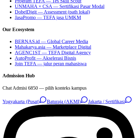
Program TEFA — Tes Skill Scout
UNMAHA × CSA — Sertifikasi Pasar Modal
DobelDigit — Assessment (path lokal)
JasaPromo — TEFA jasa UMKM
Our Ecosystem
BERNAS.id — Global Career Media
Mahakarya.asia — Marketplace Digital
AGENC1ST — TEFA Digital Agency
AutoProfit — Akselerasi Bisnis
Join TEFA — jalur peran mahasiswa
Admission Hub
Chat Admisi 6850 — pilih konteks kampus
Yogyakarta (Pusat)
Baturaja (AKMI)
Jakarta / Sertifikasi