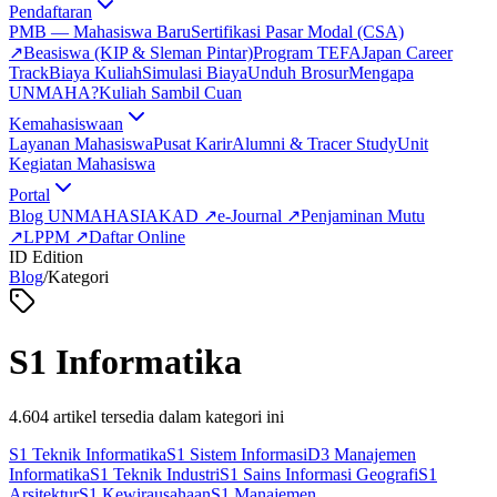
Pendaftaran
PMB — Mahasiswa Baru
Sertifikasi Pasar Modal (CSA)
↗
Beasiswa (KIP & Sleman Pintar)
Program TEFA
Japan Career
Track
Biaya Kuliah
Simulasi Biaya
Unduh Brosur
Mengapa
UNMAHA?
Kuliah Sambil Cuan
Kemahasiswaan
Layanan Mahasiswa
Pusat Karir
Alumni & Tracer Study
Unit
Kegiatan Mahasiswa
Portal
Blog UNMAHA
SIAKAD
↗
e-Journal
↗
Penjaminan Mutu
↗
LPPM
↗
Daftar Online
ID Edition
Blog
/
Kategori
S1 Informatika
4.604
artikel tersedia dalam kategori ini
S1 Teknik Informatika
S1 Sistem Informasi
D3 Manajemen
Informatika
S1 Teknik Industri
S1 Sains Informasi Geografi
S1
Arsitektur
S1 Kewirausahaan
S1 Manajemen