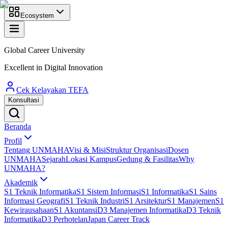
Ecosystem
Global Career University
Excellent in Digital Innovation
Cek Kelayakan TEFA
Konsultasi
Beranda
Profil
Tentang UNMAHA
Visi & Misi
Struktur Organisasi
Dosen
UNMAHA
Sejarah
Lokasi Kampus
Gedung & Fasilitas
Why
UNMAHA?
Akademik
S1 Teknik Informatika
S1 Sistem Informasi
S1 Informatika
S1 Sains
Informasi Geografi
S1 Teknik Industri
S1 Arsitektur
S1 Manajemen
S1
Kewirausahaan
S1 Akuntansi
D3 Manajemen Informatika
D3 Teknik
Informatika
D3 Perhotelan
Japan Career Track