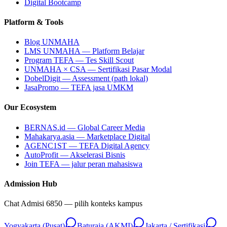
Digital Bootcamp
Platform & Tools
Blog UNMAHA
LMS UNMAHA — Platform Belajar
Program TEFA — Tes Skill Scout
UNMAHA × CSA — Sertifikasi Pasar Modal
DobelDigit — Assessment (path lokal)
JasaPromo — TEFA jasa UMKM
Our Ecosystem
BERNAS.id — Global Career Media
Mahakarya.asia — Marketplace Digital
AGENC1ST — TEFA Digital Agency
AutoProfit — Akselerasi Bisnis
Join TEFA — jalur peran mahasiswa
Admission Hub
Chat Admisi 6850 — pilih konteks kampus
Yogyakarta (Pusat)
Baturaja (AKMI)
Jakarta / Sertifikasi