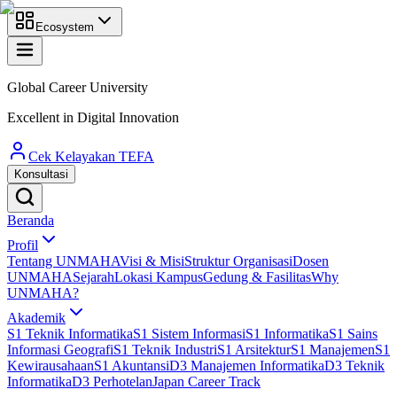
Ecosystem
Global Career University
Excellent in Digital Innovation
Cek Kelayakan TEFA
Konsultasi
Beranda
Profil
Tentang UNMAHA
Visi & Misi
Struktur Organisasi
Dosen
UNMAHA
Sejarah
Lokasi Kampus
Gedung & Fasilitas
Why
UNMAHA?
Akademik
S1 Teknik Informatika
S1 Sistem Informasi
S1 Informatika
S1 Sains
Informasi Geografi
S1 Teknik Industri
S1 Arsitektur
S1 Manajemen
S1
Kewirausahaan
S1 Akuntansi
D3 Manajemen Informatika
D3 Teknik
Informatika
D3 Perhotelan
Japan Career Track