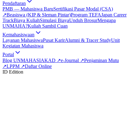
Pendaftaran
PMB — Mahasiswa Baru
Sertifikasi Pasar Modal (CSA)
↗
Beasiswa (KIP & Sleman Pintar)
Program TEFA
Japan Career
Track
Biaya Kuliah
Simulasi Biaya
Unduh Brosur
Mengapa
UNMAHA?
Kuliah Sambil Cuan
Kemahasiswaan
Layanan Mahasiswa
Pusat Karir
Alumni & Tracer Study
Unit
Kegiatan Mahasiswa
Portal
Blog UNMAHA
SIAKAD
↗
e-Journal
↗
Penjaminan Mutu
↗
LPPM
↗
Daftar Online
ID Edition