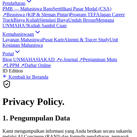
Pendaftaran
PMB — Mahasiswa Baru
Sertifikasi Pasar Modal (CSA)
↗
Beasiswa (KIP & Sleman Pintar)
Program TEFA
Japan Career
Track
Biaya Kuliah
Simulasi Biaya
Unduh Brosur
Mengapa
UNMAHA?
Kuliah Sambil Cuan
Kemahasiswaan
Layanan Mahasiswa
Pusat Karir
Alumni & Tracer Study
Unit
Kegiatan Mahasiswa
Portal
Blog UNMAHA
SIAKAD
↗
e-Journal
↗
Penjaminan Mutu
↗
LPPM
↗
Daftar Online
ID Edition
Kembali ke Beranda
Privacy
Policy.
1. Pengumpulan Data
Kami mengumpulkan informasi yang Anda berikan secara sukarela
melalui AI Concierge (RANI) dan formulir pendaftaran, termasuk