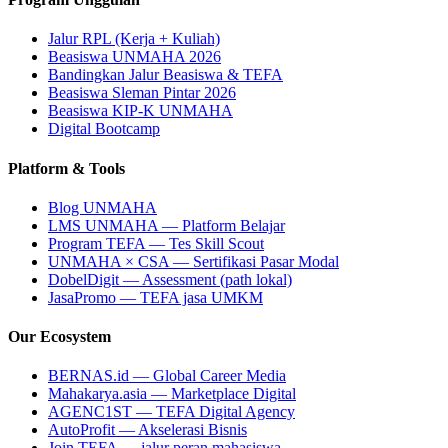
Jalur RPL (Kerja + Kuliah)
Beasiswa UNMAHA 2026
Bandingkan Jalur Beasiswa & TEFA
Beasiswa Sleman Pintar 2026
Beasiswa KIP-K UNMAHA
Digital Bootcamp
Platform & Tools
Blog UNMAHA
LMS UNMAHA — Platform Belajar
Program TEFA — Tes Skill Scout
UNMAHA × CSA — Sertifikasi Pasar Modal
DobelDigit — Assessment (path lokal)
JasaPromo — TEFA jasa UMKM
Our Ecosystem
BERNAS.id — Global Career Media
Mahakarya.asia — Marketplace Digital
AGENC1ST — TEFA Digital Agency
AutoProfit — Akselerasi Bisnis
Join TEFA — jalur peran mahasiswa