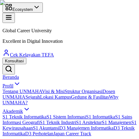
Ecosystem
Global Career University
Excellent in Digital Innovation
Cek Kelayakan TEFA
Konsultasi
Beranda
Profil
Tentang UNMAHA
Visi & Misi
Struktur Organisasi
Dosen
UNMAHA
Sejarah
Lokasi Kampus
Gedung & Fasilitas
Why
UNMAHA?
Akademik
S1 Teknik Informatika
S1 Sistem Informasi
S1 Informatika
S1 Sains
Informasi Geografi
S1 Teknik Industri
S1 Arsitektur
S1 Manajemen
S1
Kewirausahaan
S1 Akuntansi
D3 Manajemen Informatika
D3 Teknik
Informatika
D3 Perhotelan
Japan Career Track