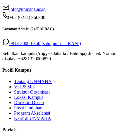
info@unmaha.ac.id
+62 (0274) 866800
Layanan Admisi (24/7 AI RAG)
0813-2000-6850 (satu pintu — RANI)
Sebutkan kampus (Yogya / Jakarta / Baturaja) di chat. Nomor
display: +
6281320006850
Profil Kampus
Tentang UNMAHA
Visi & Misi
Struktur Organisasi
Lokasi Kampus
Direktori Dosen
Pusat Unduhan
Program Akselerasi
Karir di UNMAHA
Portals