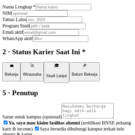
Nama Lengkap *
NIM
Tahun Lulus
Program Studi
Email aktif
WhatsApp aktif
2 · Status Karier Saat Ini *
💼
🚀
🎓
🔎
Bekerja
Wirausaha
Belum Bekerja
Studi Lanjut
5 · Penutup
Saran untuk kampus (opsional)
Ya, saya mau klaim fasilitas alumni
(sertifikasi BNSP, peluang
karir & income).
Saya bersedia dihubungi kampus terkait info
alumni & karier.