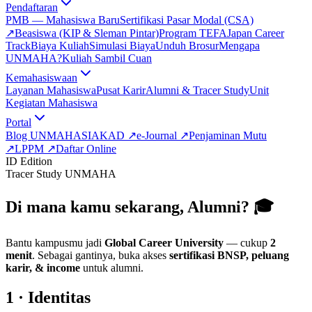
Pendaftaran
PMB — Mahasiswa Baru
Sertifikasi Pasar Modal (CSA)
↗
Beasiswa (KIP & Sleman Pintar)
Program TEFA
Japan Career
Track
Biaya Kuliah
Simulasi Biaya
Unduh Brosur
Mengapa
UNMAHA?
Kuliah Sambil Cuan
Kemahasiswaan
Layanan Mahasiswa
Pusat Karir
Alumni & Tracer Study
Unit
Kegiatan Mahasiswa
Portal
Blog UNMAHA
SIAKAD
↗
e-Journal
↗
Penjaminan Mutu
↗
LPPM
↗
Daftar Online
ID Edition
Tracer Study UNMAHA
Di mana kamu sekarang, Alumni? 🎓
Bantu kampusmu jadi
Global Career University
— cukup
2
menit
. Sebagai gantinya, buka akses
sertifikasi BNSP, peluang
karir, & income
untuk alumni.
1 · Identitas