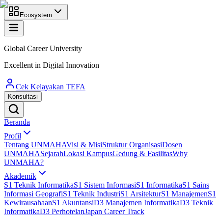
Ecosystem
Global Career University
Excellent in Digital Innovation
Cek Kelayakan TEFA
Konsultasi
Beranda
Profil
Tentang UNMAHA
Visi & Misi
Struktur Organisasi
Dosen
UNMAHA
Sejarah
Lokasi Kampus
Gedung & Fasilitas
Why
UNMAHA?
Akademik
S1 Teknik Informatika
S1 Sistem Informasi
S1 Informatika
S1 Sains
Informasi Geografi
S1 Teknik Industri
S1 Arsitektur
S1 Manajemen
S1
Kewirausahaan
S1 Akuntansi
D3 Manajemen Informatika
D3 Teknik
Informatika
D3 Perhotelan
Japan Career Track