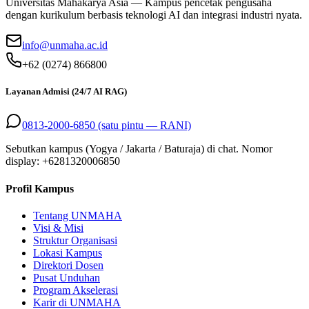
Universitas Mahakarya Asia — Kampus pencetak pengusaha
dengan kurikulum berbasis teknologi AI dan integrasi industri nyata.
info@unmaha.ac.id
+62 (0274) 866800
Layanan Admisi (24/7 AI RAG)
0813-2000-6850 (satu pintu — RANI)
Sebutkan kampus (Yogya / Jakarta / Baturaja) di chat. Nomor
display: +
6281320006850
Profil Kampus
Tentang UNMAHA
Visi & Misi
Struktur Organisasi
Lokasi Kampus
Direktori Dosen
Pusat Unduhan
Program Akselerasi
Karir di UNMAHA